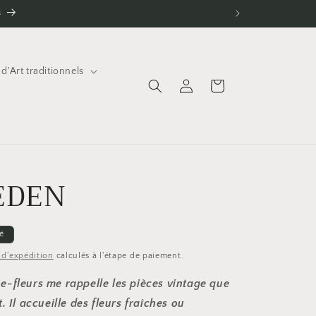
s
 d'Art traditionnels
Connexion
Panier
EDEN
é
s d'expédition
calculés à l'étape de paiement.
e-fleurs me rappelle les pièces vintage que
. Il accueille des fleurs fraîches ou