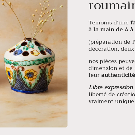
roumai
Témoins d’une
f
à la main de A à
(préparation de l
décoration, deux 
nos pièces peuven
dimension et de 
leur
authenticit
Libre expression
liberté de créati
vraiment unique 