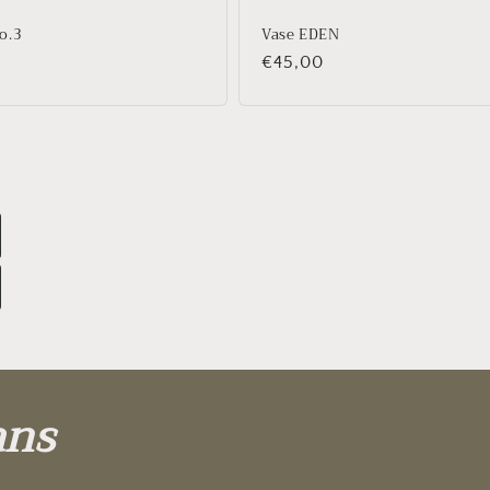
o.3
Vase EDEN
Prix
€45,00
habituel
ans