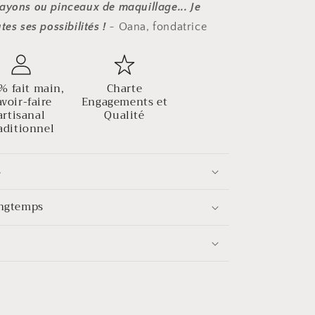
ayons ou pinceaux de maquillage... Je
tes ses possibilités !
~ Oana, fondatrice
% fait main,
Charte
avoir-faire
Engagements et
artisanal
Qualité
aditionnel
s
ongtemps