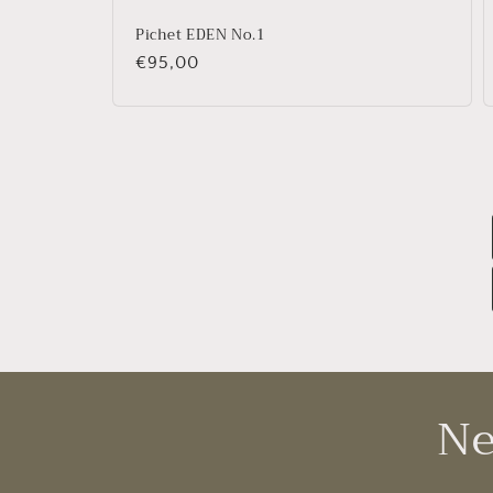
Pichet EDEN No.1
Prix
€95,00
habituel
Ne