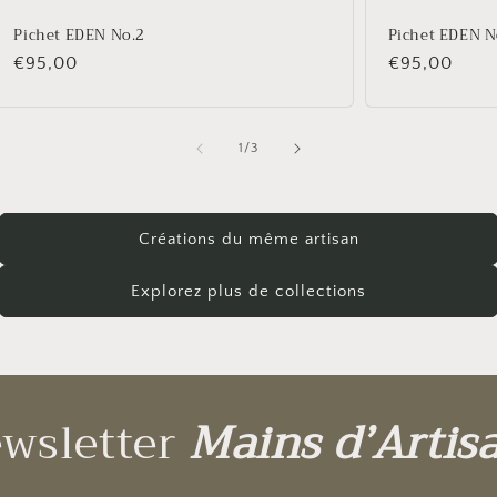
Pichet EDEN No.2
Pichet EDEN N
Prix
€95,00
Prix
€95,00
habituel
habituel
de
1
/
3
Créations du même artisan
Explorez plus de collections
wsletter
Mains d’Artis