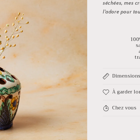
séchées, mes cr
l'adore pour tou
100
s
tr
Dimension
À garder l
Chez vous