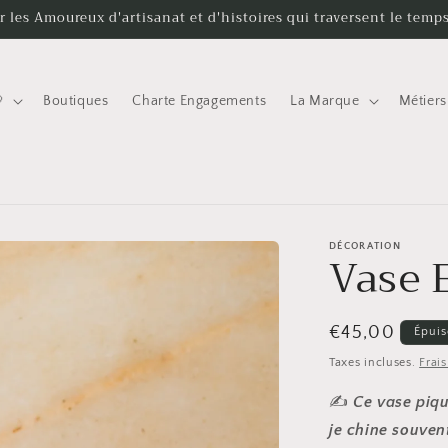
r les Amoureux d'artisanat et d'histoires qui traversent le temp

Boutiques
Charte Engagements
La Marque
Métiers
DÉCORATION
Vase 
Prix
€45,00
Épuis
habituel
Taxes incluses.
Frai
✍️
Ce vase piqu
je chine souvent