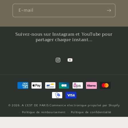
E-mail
Suivez-nous sur Instagram et YouTube pour
partager chaque instant...
Instagram
YouTube
Moyens
de
paiement
© 2026,
A L'EST DE PARIS
Commerce électronique propulsé par Shopify
Politique de remboursement
Politique de confidentialité
Conditions d’utilisation
Politique d’expédition
Coordonnées