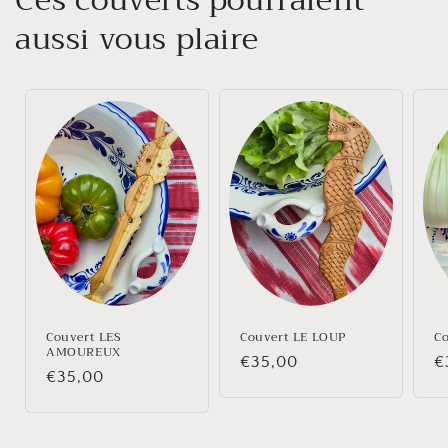
aussi vous plaire
Couvert LES
Couvert LE LOUP
C
AMOUREUX
Prix
€35,00
P
€
Prix
€35,00
habituel
h
habituel