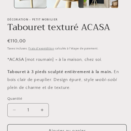
modale
DÉCORATION - PETIT MOBILIER
Tabouret texturé ACASA
Prix
€110,00
habituel
Taxes incluses.
Frais d'expédition
calculés à l'étape de paiement.
*ACASA [mot roumain] = à la maison, chez soi.
Tabouret à 3 pieds sculpté entièrement à la main.
En
bois clair de peuplier. Design épuré, style
wabi-sabi
plein de charme et de texture.
Quantité
Quantité
Réduire
Augmenter
la
la
quantité
quantité
de
de
Ajouter au panier