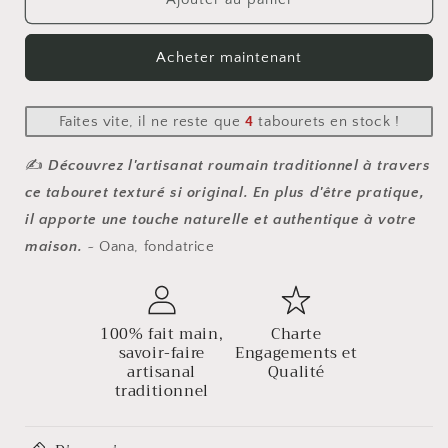
Tabouret
Tabouret
texturé
texturé
Acheter maintenant
ACASA
ACASA
Faites vite, il ne reste que
4
tabourets en stock !
✍️
Découvrez l'artisanat roumain traditionnel à travers
ce tabouret texturé si original. En plus d'être pratique,
il apporte une touche naturelle et authentique à votre
maison.
~ Oana, fondatrice
100% fait main,
Charte
savoir-faire
Engagements et
artisanal
Qualité
traditionnel