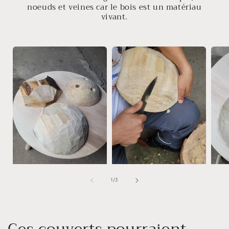
noeuds et veines car le bois est un matériau
vivant.
de
1
/
3
Ces couverts pourraient