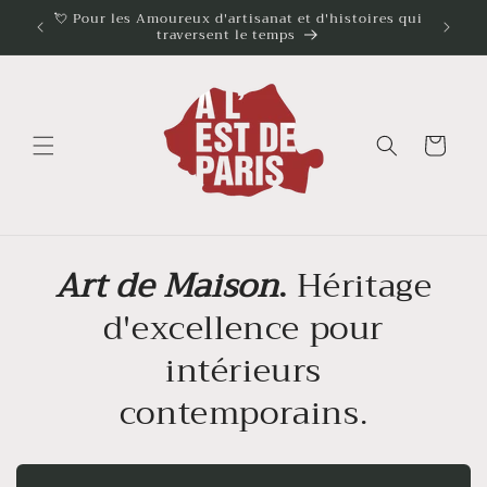
et
e en
💘 Pour les Amoureux d'artisanat et d'histoires qui
passer
traversent le temps
au
contenu
Panier
Art de Maison
.
Héritage
d'excellence pour
intérieurs
contemporains.