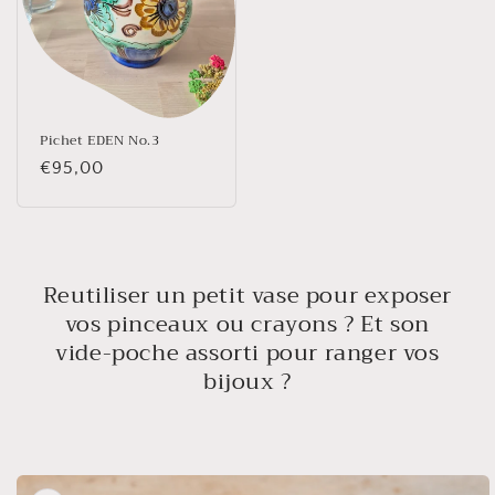
Pichet EDEN No.3
Prix
€95,00
habituel
Reutiliser un petit vase pour exposer
vos pinceaux ou crayons ? Et son
vide-poche assorti pour ranger vos
bijoux ?
Passer aux
informations