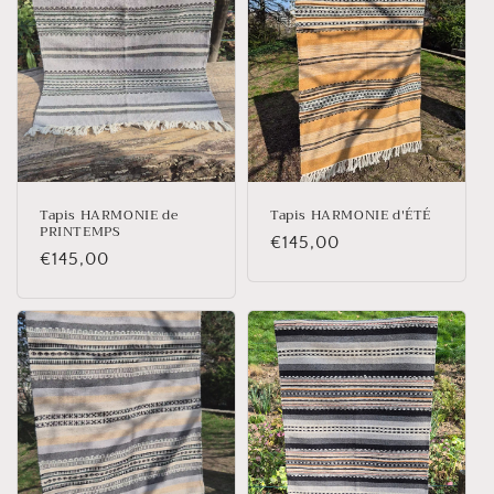
Tapis HARMONIE de
Tapis HARMONIE d'ÉTÉ
PRINTEMPS
Prix
€145,00
Prix
€145,00
habituel
habituel