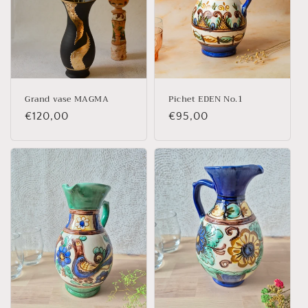
Grand vase MAGMA
Pichet EDEN No.1
Prix
€120,00
Prix
€95,00
habituel
habituel