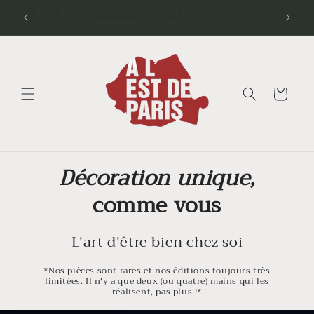
et
📺 Vu sur ARTE dans l'émission "Voyage en
💘 Pour 
passer
cuisine"
au
contenu
Panier
Décoration unique,
comme vous
L'art d'être bien chez soi
*Nos pièces sont rares et nos éditions toujours très
limitées. Il n'y a que deux (ou quatre) mains qui les
réalisent, pas plus !*