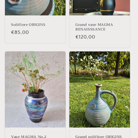
Soliflore ORIGINS
Grand vase MAGMA
RENAISSSANCE
Prix
€85,00
Prix
€120,00
habituel
habituel
Vase MAGMA No.2
Grand soliflore ORIGINS