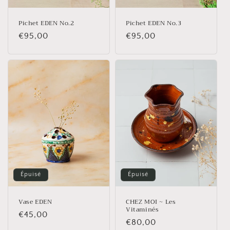
Pichet EDEN No.2
Pichet EDEN No.3
Prix
€95,00
Prix
€95,00
habituel
habituel
Épuisé
Épuisé
Vase EDEN
CHEZ MOI ~ Les
Vitaminés
Prix
€45,00
Prix
€80,00
habituel