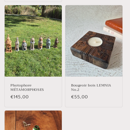
Photophore
Bougeoir bois LEMNIA
MÉTAMORPHOSES
No.2
Prix
€145,00
Prix
€55,00
habituel
habituel