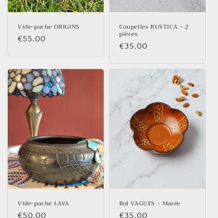
Vide-poche ORIGINS
Coupelles RUSTICA ~ 2
pièces
Prix
€55,00
Prix
€35,00
habituel
habituel
Vide-poche LAVA
Bol VAGUES ~ Marée
Prix
€50,00
Prix
€35,00