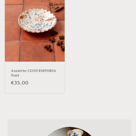
Assiette CONTEMPORIA
Nuit
Prix
€35,00
habituel