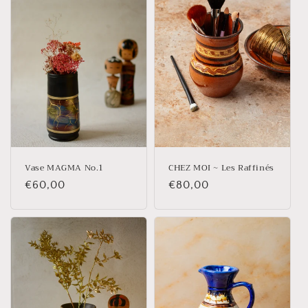
Vase MAGMA No.1
CHEZ MOI ~ Les Raffinés
Prix
€60,00
Prix
€80,00
habituel
habituel