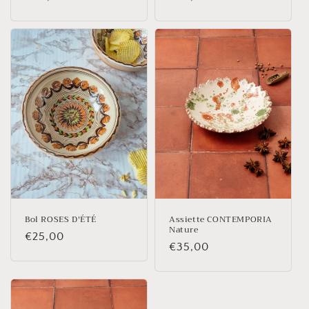
habituel
habituel
Bol ROSES D'ÉTÉ
Assiette CONTEMPORIA
Nature
Prix
€25,00
Prix
€35,00
habituel
habituel