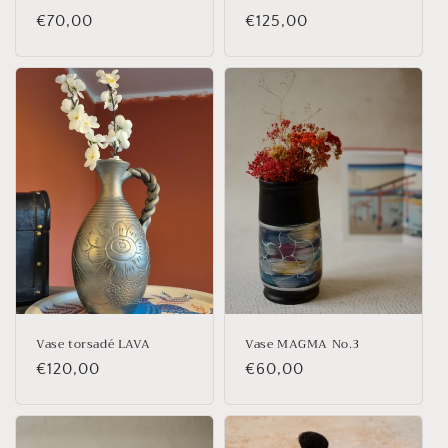
Prix
€70,00
Prix
€125,00
habituel
habituel
Vase torsadé LAVA
Vase MAGMA No.3
Prix
€120,00
Prix
€60,00
habituel
habituel