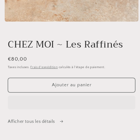
Ouvrir
le
média
1
CHEZ MOI ~ Les Raffinés
dans
une
fenêtre
modale
Prix
€80,00
habituel
Taxes incluses.
Frais d'expédition
calculés à l'étape de paiement.
Ajouter au panier
Afficher tous les détails