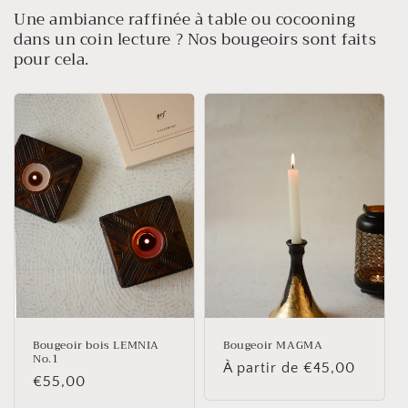
Une ambiance raffinée à table ou cocooning
dans un coin lecture ? Nos bougeoirs sont faits
pour cela.
Bougeoir bois LEMNIA
Bougeoir MAGMA
No.1
Prix
À partir de €45,00
Prix
€55,00
habituel
habituel