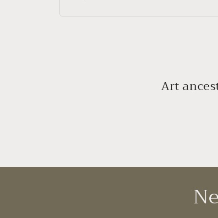
habituel
Art ances
Ne