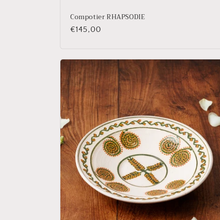
Compotier RHAPSODIE
Prix
€145,00
habituel