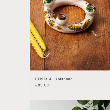
HÉRITAGE ~ Couronne
Prix
€85,00
habituel