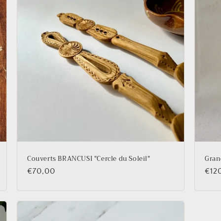
Couverts BRANCUSI "Cercle du Soleil"
Gran
Prix
€70,00
Prix
€12
habituel
habi