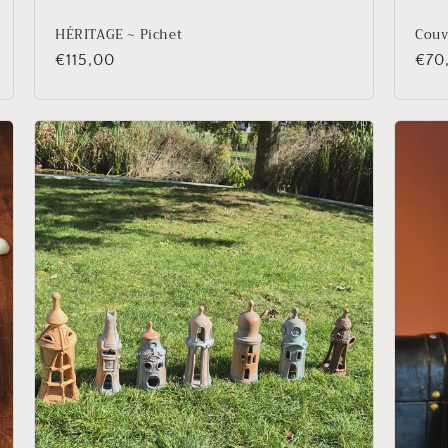
HÉRITAGE ~ Pichet
Couv
Prix
€115,00
Prix
€70
habituel
habi