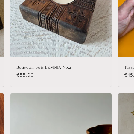
Bougeoir bois LEMNIA No.2
Tas
Prix
€55,00
Prix
€45
habituel
habi