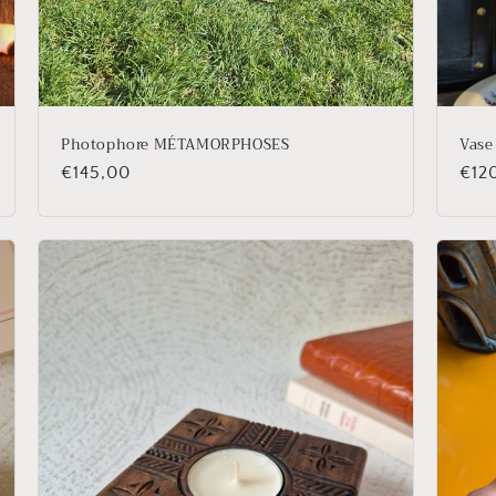
Photophore MÉTAMORPHOSES
Vase
Prix
€145,00
Prix
€12
habituel
habi