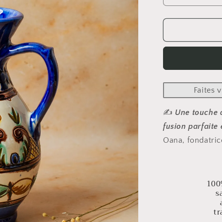
la
quantité
de
Pichet
EDEN
No.1
Faites v
✍️
Une touche d
fusion parfaite 
Oana, fondatric
100
s
tr