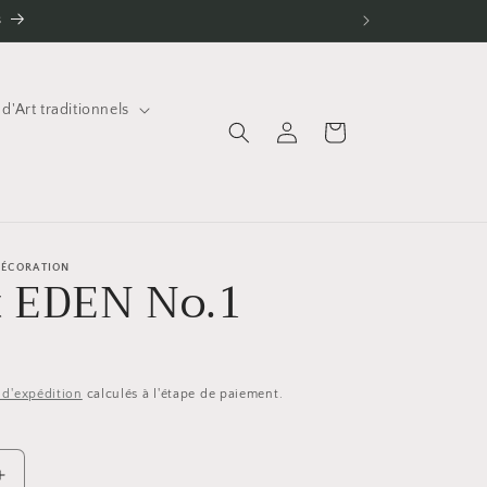
s
 d'Art traditionnels
Panier
Connexion
 DÉCORATION
t EDEN No.1
s d'expédition
calculés à l'étape de paiement.
Augmenter