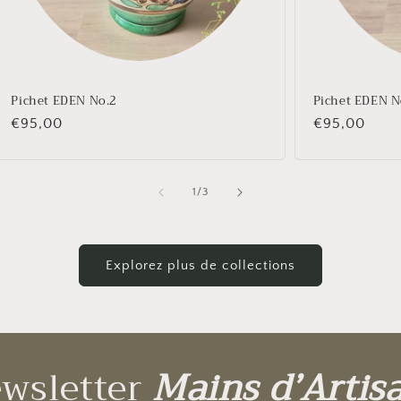
Pichet EDEN No.2
Pichet EDEN N
Prix
€95,00
Prix
€95,00
habituel
habituel
de
1
/
3
Explorez plus de collections
wsletter
Mains d’Artis