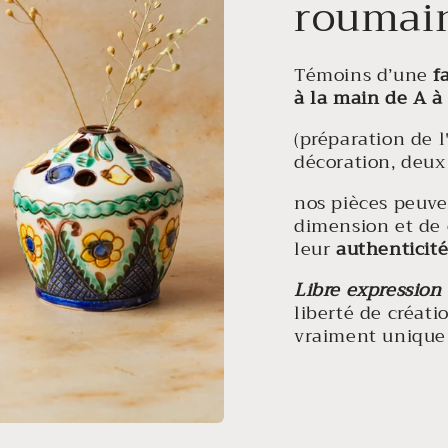
roumai
Témoins d’une
f
à la main de A à
(préparation de l
décoration, deux 
nos pièces peuven
dimension et de 
leur
authenticit
Libre expression
liberté de créati
vraiment unique 