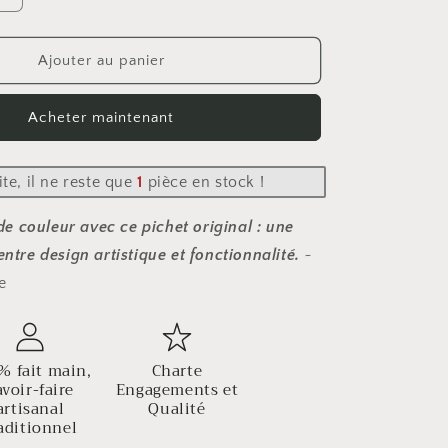
la
quantité
de
Ajouter au panier
Pichet
EDEN
Acheter maintenant
No.1
ite, il ne reste que
1
pièce en stock !
e couleur avec ce pichet original : une
entre design artistique et fonctionnalité.
~
e
% fait main,
Charte
avoir-faire
Engagements et
artisanal
Qualité
aditionnel