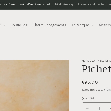
r les Amoureux d'artisanat et d'histoires qui traversent le temp

Boutiques
Charte Engagements
La Marque
Métiers
ART DE LA TABLE ET
Piche
Prix
€95,00
habituel
Taxes incluses.
Frai
Quantité
Quantité
Réduire