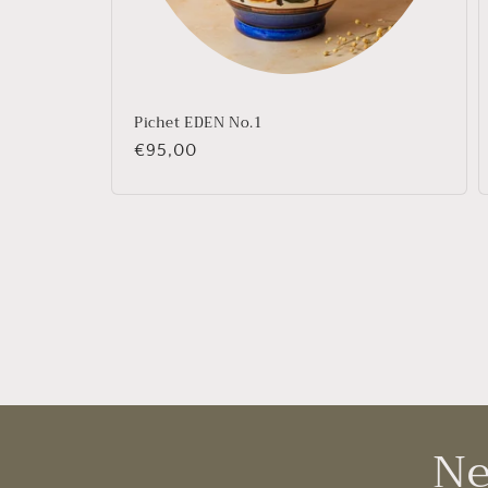
Pichet EDEN No.1
Prix
€95,00
habituel
Ne