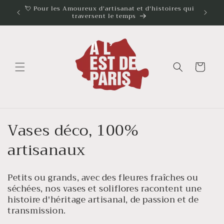
et
e en
💘 Pour les Amoureux d'artisanat et d'histoires qui
passer
traversent le temps
au
contenu
Panier
C
Vases déco, 100%
o
artisanaux
l
Petits ou grands, avec des fleures fraîches ou
l
séchées, nos vases et soliflores racontent une
histoire d'héritage artisanal, de passion et de
e
transmission.