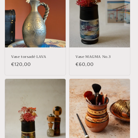
Vase torsadé LAVA
Vase MAGMA No.3
Prix
€120,00
Prix
€60,00
habituel
habituel