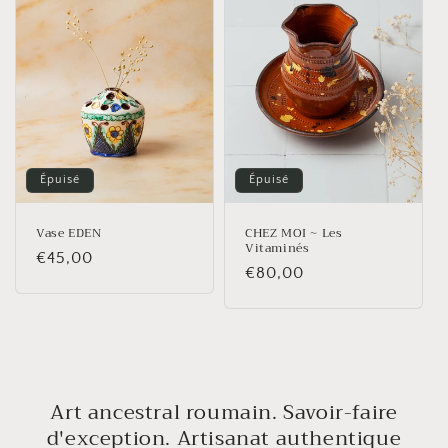
Épuisé
Épuisé
Vase EDEN
CHEZ MOI ~ Les
Vitaminés
Prix
€45,00
Prix
€80,00
habituel
habituel
Art ancestral roumain. Savoir-faire
d'exception. Artisanat authentique