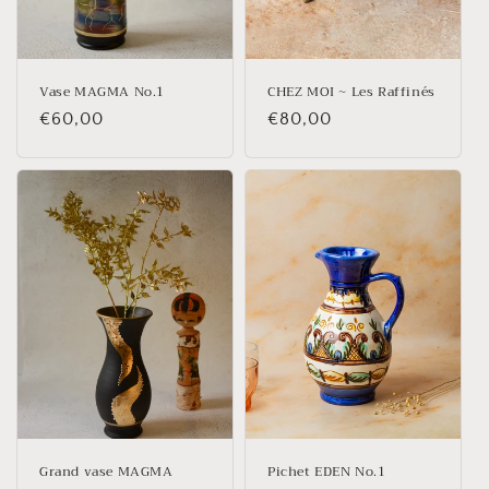
Vase MAGMA No.1
CHEZ MOI ~ Les Raffinés
Prix
€60,00
Prix
€80,00
habituel
habituel
Grand vase MAGMA
Pichet EDEN No.1