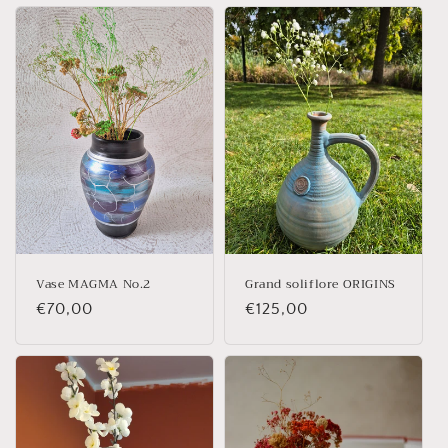
Vase MAGMA No.2
Grand soliflore ORIGINS
Prix
€70,00
Prix
€125,00
habituel
habituel