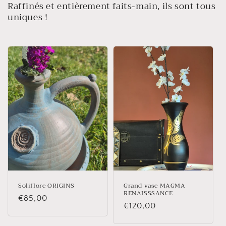
c
Raffinés et entièrement faits-main, ils sont tous
t
uniques !
i
o
n
:
Soliflore ORIGINS
Grand vase MAGMA
RENAISSSANCE
Prix
€85,00
Prix
€120,00
habituel
habituel