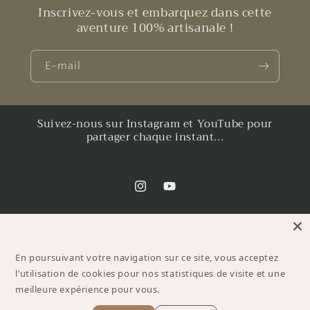
Inscrivez-vous et embarquez dans cette
aventure 100% artisanale !
E-mail
Suivez-nous sur Instagram et YouTube pour
partager chaque instant...
Instagram
YouTube
Moyens
En poursuivant votre navigation sur ce site, vous acceptez
de
l’utilisation de cookies pour nos statistiques de visite et une
paiement
meilleure expérience pour vous.
© 2026,
A L'EST DE PARIS
Commerce électronique propulsé par Shopify