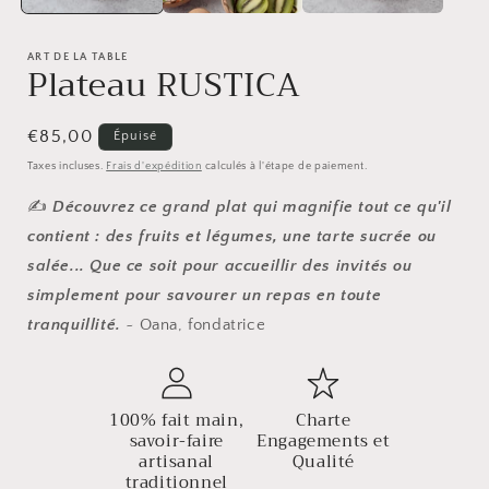
ART DE LA TABLE
Plateau RUSTICA
Prix
€85,00
Épuisé
habituel
Taxes incluses.
Frais d'expédition
calculés à l'étape de paiement.
✍️
Découvrez ce grand plat qui magnifie tout ce qu'il
contient : des fruits et légumes, une tarte sucrée ou
salée... Que ce soit pour accueillir des invités ou
simplement pour savourer un repas en toute
tranquillité.
~ Oana, fondatrice
100% fait main,
Charte
savoir-faire
Engagements et
artisanal
Qualité
traditionnel