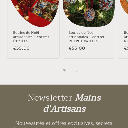
Boules de Noël
Boules de Noël
Bo
artisanales ~ coffret
artisanales ~ coffret
ar
ÉTOILES
RETROUVAILLES
R
Prix
€55,00
Prix
€55,00
P
€
habituel
habituel
h
de
1
/
14
Newsletter
Mains
d’Artisans
Nouveautés et offres exclusives, secrets