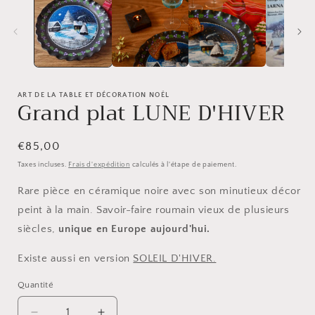
une
fenêtre
modale
f
ART DE LA TABLE ET DÉCORATION NOËL
Grand plat LUNE D'HIVER
Prix
€85,00
habituel
Taxes incluses.
Frais d'expédition
calculés à l'étape de paiement.
Rare pièce en céramique noire avec son minutieux décor
peint à la main. Savoir-faire roumain vieux de plusieurs
siècles,
unique en Europe aujourd'hui.
Existe aussi en version
SOLEIL D'HIVER.
Quantité
Quantité