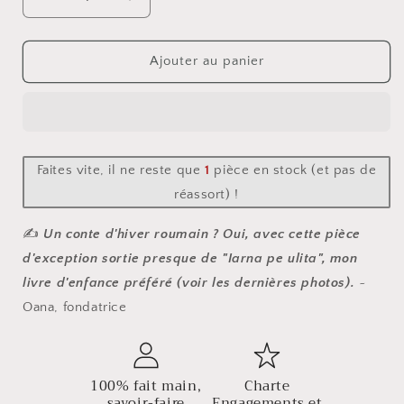
Réduire
Augmenter
la
la
quantité
quantité
de
de
Ajouter au panier
Grand
Grand
plat
plat
LUNE
LUNE
D&#39;HIVER
D&#39;HIVER
Faites vite, il ne reste que
1
pièce en stock (et pas de
réassort) !
✍️
Un conte d'hiver roumain ? Oui, avec cette pièce
d'exception sortie presque de "Iarna pe ulita", mon
livre d'enfance préféré (voir les dernières photos).
~
Oana, fondatrice
100% fait main,
Charte
savoir-faire
Engagements et