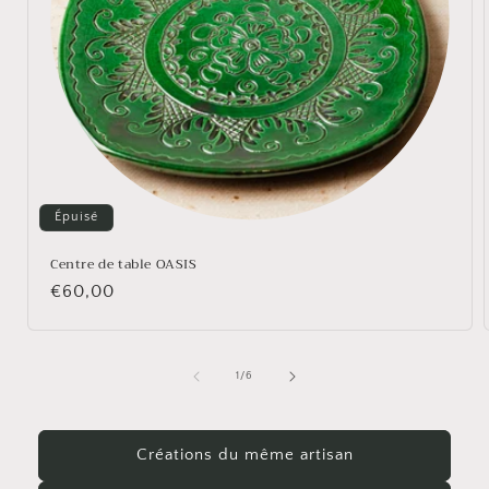
Épuisé
Centre de table OASIS
Prix
€60,00
habituel
de
1
/
6
Créations du même artisan