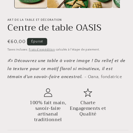
ART DE LA TABLE ET DÉCORATION
Centre de table OASIS
Prix
€60,00
Épuisé
habituel
Taxes incluses.
Frais d'expédition
calculés à l'étape de paiement.
✍️
Découvrez une table à votre image ! Du relief et de
la texture pour ce motif floral si minutieux, il est
témoin d'un savoir-faire ancestral.
~ Oana, fondatrice
100% fait main,
Charte
savoir-faire
Engagements et
artisanal
Qualité
traditionnel