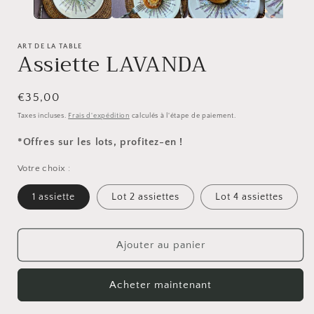
modale
ART DE LA TABLE
Assiette LAVANDA
Prix
€35,00
habituel
Taxes incluses.
Frais d'expédition
calculés à l'étape de paiement.
*Offres sur les lots, profitez-en !
Votre choix :
1 assiette
Lot 2 assiettes
Lot 4 assiettes
Ajouter au panier
Acheter maintenant