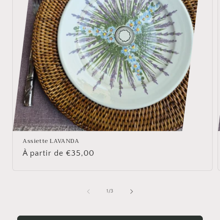
Assiette LAVANDA
Prix
À partir de €35,00
habituel
de
1
/
3