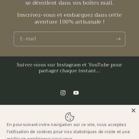
se dévoilent dans vos boîtes mail.
Inscrivez-vous et embarquez dans cette
aventure 100% artisanale !
E-mail
Suivez-nous sur Instagram et YouTube pour
partager chaque instant...
Instagram
YouTube
Moyens
En poursuivant votre navigation sur ce site, vous acceptez
de
l’utilisation de cookies pour nos statistiques de visite et une
paiement
meilleure expérience pour vous.