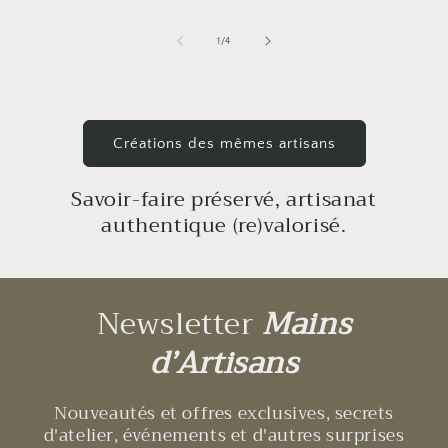
de
1
/
4
Créations des mêmes artisans
Savoir-faire préservé, artisanat
authentique (re)valorisé.
Newsletter
Mains
d’Artisans
Nouveautés et offres exclusives, secrets
d'atelier, événements et d'autres surprises