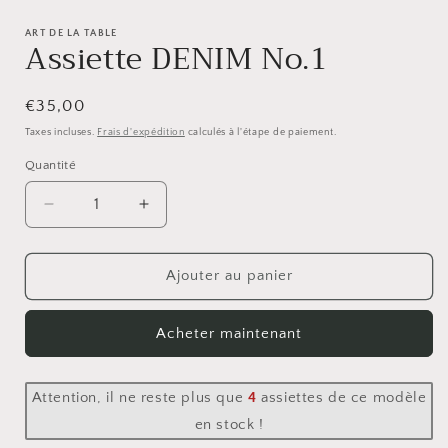
ART DE LA TABLE
Assiette DENIM No.1
Prix
€35,00
habituel
Taxes incluses.
Frais d'expédition
calculés à l'étape de paiement.
Quantité
Quantité
Réduire
Augmenter
la
la
quantité
quantité
de
de
Ajouter au panier
Assiette
Assiette
DENIM
DENIM
Acheter maintenant
No.1
No.1
Attention, il ne reste plus que
4
assiettes de ce modèle
en stock !