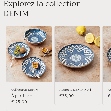
Explorez la collection
DENIM
Assiette DENIM No.1
As
Collection DENIM
Prix
€35,00
P
€
Prix
À partir de
habituel
h
habituel
€125,00